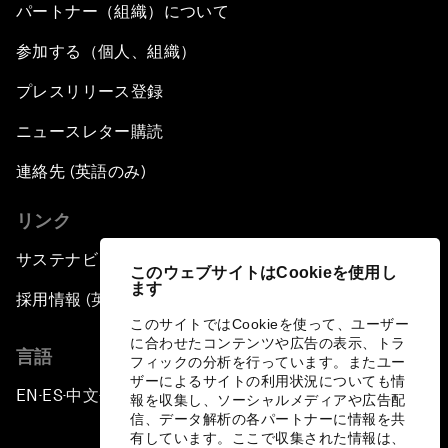
パートナー（組織）について
参加する（個人、組織）
プレスリリース登録
ニュースレター購読
連絡先 (英語のみ)
リンク
サステナビリティへの取り組み
このウェブサイトはCookieを使用し
ます
採用情報 (英語のみ)
このサイトではCookieを使って、ユーザー
に合わせたコンテンツや広告の表示、トラ
言語
フィックの分析を行っています。またユー
ザーによるサイトの利用状況についても情
EN
ES
中文
日本語
▪
▪
▪
報を収集し、ソーシャルメディアや広告配
信、データ解析の各パートナーに情報を共
有しています。ここで収集された情報は、