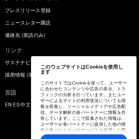
プレスリリース登録
ニュースレター購読
連絡先 (英語のみ)
リンク
サステナビリティへの取り組み
このウェブサイトはCookieを使用し
ます
採用情報 (英語のみ)
このサイトではCookieを使って、ユーザー
に合わせたコンテンツや広告の表示、トラ
言語
フィックの分析を行っています。またユー
ザーによるサイトの利用状況についても情
EN
ES
中文
日本語
▪
▪
▪
報を収集し、ソーシャルメディアや広告配
信、データ解析の各パートナーに情報を共
有しています。ここで収集された情報は、
ユーザーが各パートナーに提供した他の情
報や各パートナーのサービスを使用した際
に収集された情報と組み合わされ、各パー