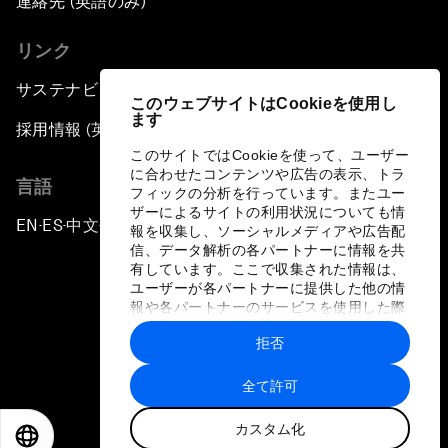
連絡先 (英語のみ)
リンク
サステナビリティへの取り組み
このウェブサイトはCookieを使用し
ます
採用情報 (英語のみ)
このサイトではCookieを使って、ユーザー
に合わせたコンテンツや広告の表示、トラ
言語
フィックの分析を行っています。またユー
ザーによるサイトの利用状況についても情
EN
ES
中文
日本語
▪
▪
▪
報を収集し、ソーシャルメディアや広告配
信、データ解析の各パートナーに情報を共
有しています。ここで収集された情報は、
ユーザーが各パートナーに提供した他の情
報や各パートナーのサービスを使用した際
に収集された情報と組み合わされ、各パー
拒否
トナーによって使用されることがありま
プライバシーポリシーと利用規約
す。
全て許可
サイトマップ
カスタム化
©
2026
世界経済フォーラム
EN
ES
中文
日本語