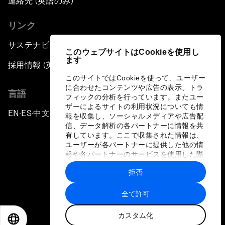
連絡先 (英語のみ)
リンク
サステナビリティへの取り組み
このウェブサイトはCookieを使用し
ます
採用情報 (英語のみ)
このサイトではCookieを使って、ユーザー
に合わせたコンテンツや広告の表示、トラ
言語
フィックの分析を行っています。またユー
ザーによるサイトの利用状況についても情
EN
ES
中文
日本語
▪
▪
▪
報を収集し、ソーシャルメディアや広告配
信、データ解析の各パートナーに情報を共
有しています。ここで収集された情報は、
ユーザーが各パートナーに提供した他の情
報や各パートナーのサービスを使用した際
に収集された情報と組み合わされ、各パー
拒否
トナーによって使用されることがありま
プライバシーポリシーと利用規約
す。
全て許可
サイトマップ
カスタム化
©
2026
世界経済フォーラム
EN
ES
中文
日本語