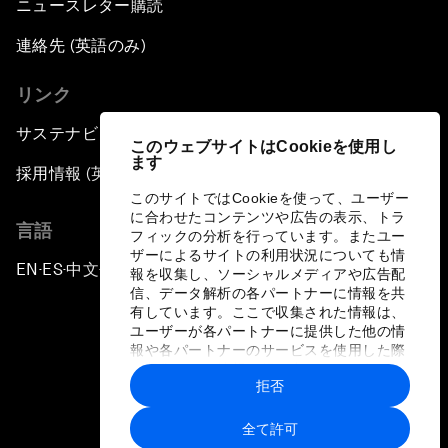
ニュースレター購読
連絡先 (英語のみ)
リンク
サステナビリティへの取り組み
このウェブサイトはCookieを使用し
ます
採用情報 (英語のみ)
このサイトではCookieを使って、ユーザー
に合わせたコンテンツや広告の表示、トラ
言語
フィックの分析を行っています。またユー
ザーによるサイトの利用状況についても情
EN
ES
中文
日本語
▪
▪
▪
報を収集し、ソーシャルメディアや広告配
信、データ解析の各パートナーに情報を共
有しています。ここで収集された情報は、
ユーザーが各パートナーに提供した他の情
報や各パートナーのサービスを使用した際
に収集された情報と組み合わされ、各パー
拒否
トナーによって使用されることがありま
プライバシーポリシーと利用規約
す。
全て許可
サイトマップ