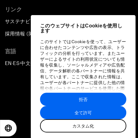
リンク
サステナビリティへの取り組み
このウェブサイトはCookieを使用し
ます
採用情報 (英語のみ)
このサイトではCookieを使って、ユーザー
に合わせたコンテンツや広告の表示、トラ
言語
フィックの分析を行っています。またユー
ザーによるサイトの利用状況についても情
EN
ES
中文
日本語
▪
▪
▪
報を収集し、ソーシャルメディアや広告配
信、データ解析の各パートナーに情報を共
有しています。ここで収集された情報は、
ユーザーが各パートナーに提供した他の情
報や各パートナーのサービスを使用した際
に収集された情報と組み合わされ、各パー
拒否
トナーによって使用されることがありま
プライバシーポリシーと利用規約
す。
全て許可
サイトマップ
カスタム化
©
2026
世界経済フォーラム
EN
ES
中文
日本語