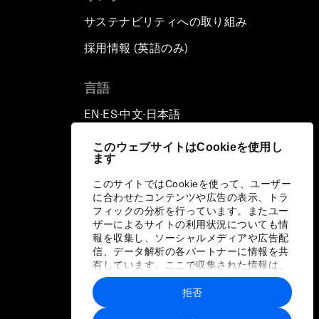
サステナビリティへの取り組み
採用情報 (英語のみ)
て
言語
EN
ES
中文
日本語
▪
▪
▪
このウェブサイトはCookieを使用し
ます
このサイトではCookieを使って、ユーザー
に合わせたコンテンツや広告の表示、トラ
フィックの分析を行っています。またユー
ザーによるサイトの利用状況についても情
報を収集し、ソーシャルメディアや広告配
信、データ解析の各パートナーに情報を共
有しています。ここで収集された情報は、
ユーザーが各パートナーに提供した他の情
報や各パートナーのサービスを使用した際
拒否
に収集された情報と組み合わされ、各パー