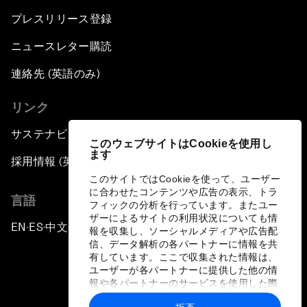
プレスリリース登録
ニュースレター購読
連絡先 (英語のみ)
リンク
サステナビリティへの取り組み
このウェブサイトはCookieを使用し
ます
採用情報 (英語のみ)
このサイトではCookieを使って、ユーザー
に合わせたコンテンツや広告の表示、トラ
言語
フィックの分析を行っています。またユー
ザーによるサイトの利用状況についても情
EN
ES
中文
日本語
▪
▪
▪
報を収集し、ソーシャルメディアや広告配
信、データ解析の各パートナーに情報を共
有しています。ここで収集された情報は、
ユーザーが各パートナーに提供した他の情
報や各パートナーのサービスを使用した際
に収集された情報と組み合わされ、各パー