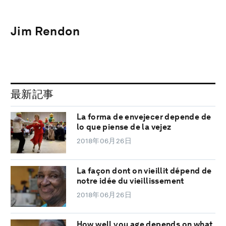
Jim Rendon
最新記事
La forma de envejecer depende de
lo que piense de la vejez
2018年06月26日
La façon dont on vieillit dépend de
notre idée du vieillissement
2018年06月26日
How well you age depends on what