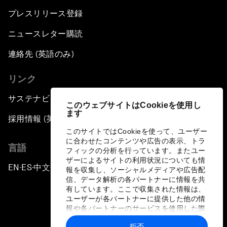
プレスリリース登録
ニュースレター購読
連絡先 (英語のみ)
リンク
サステナビリティへの取り組み
このウェブサイトはCookieを使用し
ます
採用情報 (英語のみ)
このサイトではCookieを使って、ユーザー
に合わせたコンテンツや広告の表示、トラ
言語
フィックの分析を行っています。またユー
ザーによるサイトの利用状況についても情
EN
ES
中文
日本語
▪
▪
▪
報を収集し、ソーシャルメディアや広告配
信、データ解析の各パートナーに情報を共
有しています。ここで収集された情報は、
ユーザーが各パートナーに提供した他の情
報や各パートナーのサービスを使用した際
に収集された情報と組み合わされ、各パー
拒否