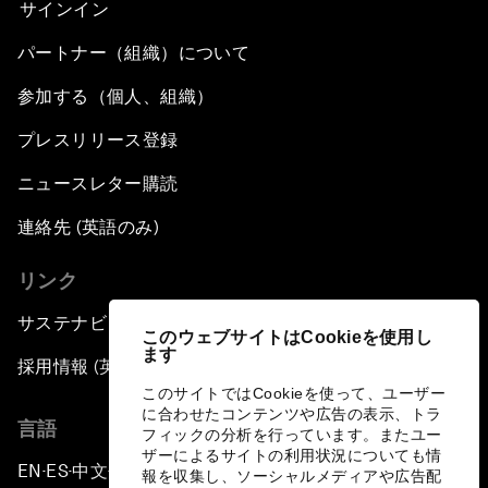
サインイン
パートナー（組織）について
参加する（個人、組織）
プレスリリース登録
ニュースレター購読
連絡先 (英語のみ)
リンク
サステナビリティへの取り組み
このウェブサイトはCookieを使用し
ます
採用情報 (英語のみ)
このサイトではCookieを使って、ユーザー
に合わせたコンテンツや広告の表示、トラ
言語
フィックの分析を行っています。またユー
ザーによるサイトの利用状況についても情
EN
ES
中文
日本語
▪
▪
▪
報を収集し、ソーシャルメディアや広告配