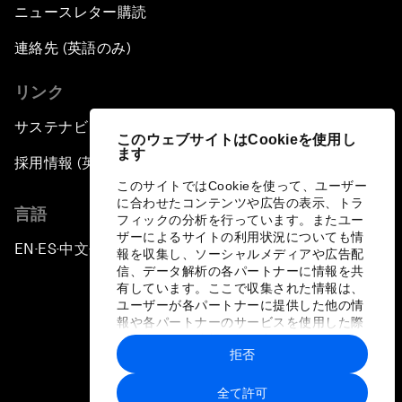
ニュースレター購読
連絡先 (英語のみ)
リンク
サステナビリティへの取り組み
このウェブサイトはCookieを使用し
ます
採用情報 (英語のみ)
このサイトではCookieを使って、ユーザー
に合わせたコンテンツや広告の表示、トラ
言語
フィックの分析を行っています。またユー
ザーによるサイトの利用状況についても情
EN
ES
中文
日本語
▪
▪
▪
報を収集し、ソーシャルメディアや広告配
信、データ解析の各パートナーに情報を共
有しています。ここで収集された情報は、
ユーザーが各パートナーに提供した他の情
報や各パートナーのサービスを使用した際
に収集された情報と組み合わされ、各パー
拒否
トナーによって使用されることがありま
プライバシーポリシーと利用規約
す。
全て許可