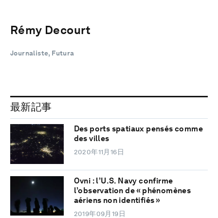
Rémy Decourt
Journaliste, Futura
最新記事
Des ports spatiaux pensés comme
des villes
2020年11月16日
Ovni : l’U.S. Navy confirme
l’observation de « phénomènes
aériens non identifiés »
2019年09月19日