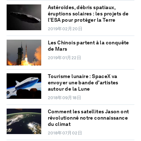
Astéroïdes, débris spatiaux,
éruptions solaires : les projets de
l’ESA pour protéger la Terre
2019年02月20日
Les Chinois partent à la conquête
de Mars
2019年01月22日
Tourisme lunaire : SpaceX va
envoyer une bande d'artistes
autour de la Lune
2018年09月18日
Comment les satellites Jason ont
révolutionné notre connaissance
du climat
2018年07月02日