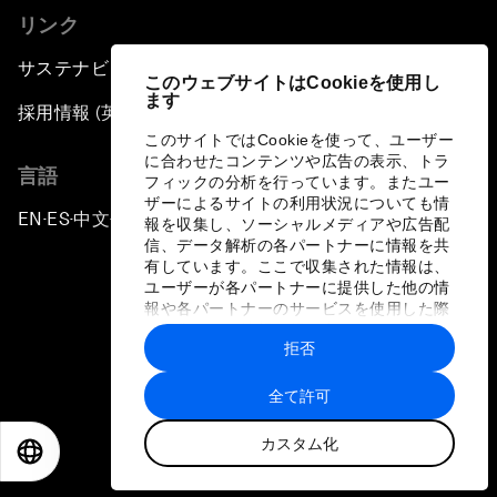
リンク
サステナビリティへの取り組み
このウェブサイトはCookieを使用し
ます
採用情報 (英語のみ)
このサイトではCookieを使って、ユーザー
に合わせたコンテンツや広告の表示、トラ
言語
フィックの分析を行っています。またユー
ザーによるサイトの利用状況についても情
EN
ES
中文
日本語
▪
▪
▪
報を収集し、ソーシャルメディアや広告配
信、データ解析の各パートナーに情報を共
有しています。ここで収集された情報は、
ユーザーが各パートナーに提供した他の情
報や各パートナーのサービスを使用した際
に収集された情報と組み合わされ、各パー
拒否
トナーによって使用されることがありま
プライバシーポリシーと利用規約
す。
全て許可
サイトマップ
カスタム化
©
2026
世界経済フォーラム
EN
ES
中文
日本語