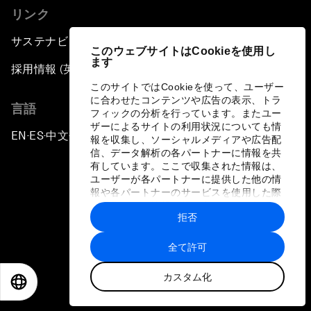
リンク
サステナビリティへの取り組み
このウェブサイトはCookieを使用し
ます
採用情報 (英語のみ)
このサイトではCookieを使って、ユーザー
に合わせたコンテンツや広告の表示、トラ
言語
フィックの分析を行っています。またユー
ザーによるサイトの利用状況についても情
EN
ES
中文
日本語
▪
▪
▪
報を収集し、ソーシャルメディアや広告配
信、データ解析の各パートナーに情報を共
有しています。ここで収集された情報は、
ユーザーが各パートナーに提供した他の情
報や各パートナーのサービスを使用した際
に収集された情報と組み合わされ、各パー
拒否
トナーによって使用されることがありま
プライバシーポリシーと利用規約
す。
全て許可
サイトマップ
カスタム化
©
2026
世界経済フォーラム
EN
ES
中文
日本語