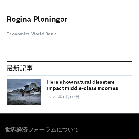
Regina Pleninger
Economist, World Bank
最新記事
Here's how natural disasters
impact middle-class incomes
2022年11月07日
世界経済フォーラムについて