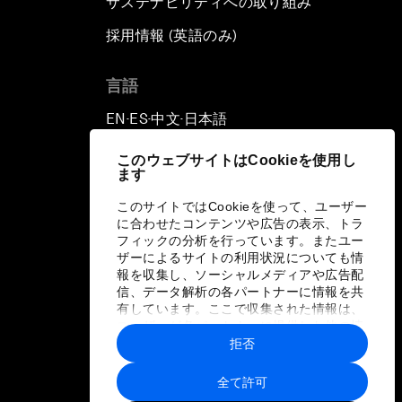
サステナビリティへの取り組み
採用情報 (英語のみ)
て
言語
EN
ES
中文
日本語
▪
▪
▪
このウェブサイトはCookieを使用し
ます
このサイトではCookieを使って、ユーザー
に合わせたコンテンツや広告の表示、トラ
フィックの分析を行っています。またユー
ザーによるサイトの利用状況についても情
報を収集し、ソーシャルメディアや広告配
信、データ解析の各パートナーに情報を共
有しています。ここで収集された情報は、
ユーザーが各パートナーに提供した他の情
報や各パートナーのサービスを使用した際
拒否
に収集された情報と組み合わされ、各パー
トナーによって使用されることがありま
全て許可
す。