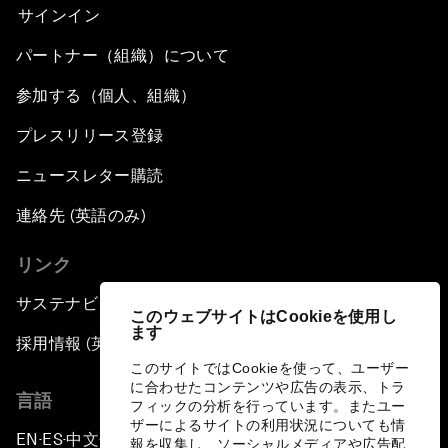
サインイン
パートナー（組織）について
参加する（個人、組織）
プレスリリース登録
ニュースレター購読
連絡先 (英語のみ)
リンク
サステナビリティへの取り組み
このウェブサイトはCookieを使用し
ます
採用情報 (英語のみ)
このサイトではCookieを使って、ユーザー
に合わせたコンテンツや広告の表示、トラ
言語
フィックの分析を行っています。またユー
ザーによるサイトの利用状況についても情
EN
ES
中文
日本語
▪
▪
▪
報を収集し、ソーシャルメディアや広告配