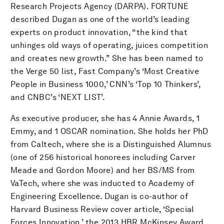
Research Projects Agency (DARPA). FORTUNE
described Dugan as one of the world’s leading
experts on product innovation, “the kind that
unhinges old ways of operating, juices competition
and creates new growth.” She has been named to
the Verge 50 list, Fast Company’s ‘Most Creative
People in Business 1000,’ CNN’s ‘Top 10 Thinkers’,
and CNBC’s ‘NEXT LIST’.
As executive producer, she has 4 Annie Awards, 1
Emmy, and 1 OSCAR nomination. She holds her PhD
from Caltech, where she is a Distinguished Alumnus
(one of 256 historical honorees including Carver
Meade and Gordon Moore) and her BS/MS from
VaTech, where she was inducted to Academy of
Engineering Excellence. Dugan is co-author of
Harvard Business Review cover article, ‘Special
Forces Innovation,’ the 2013 HBR McKinsey Award