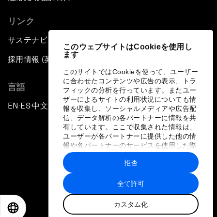
リンク
サステナビリティへの取り組み
このウェブサイトはCookieを使用し
ます
採用情報 (英語のみ)
このサイトではCookieを使って、ユーザー
に合わせたコンテンツや広告の表示、トラ
言語
フィックの分析を行っています。またユー
ザーによるサイトの利用状況についても情
EN
ES
中文
日本語
▪
▪
▪
報を収集し、ソーシャルメディアや広告配
信、データ解析の各パートナーに情報を共
有しています。ここで収集された情報は、
ユーザーが各パートナーに提供した他の情
報や各パートナーのサービスを使用した際
に収集された情報と組み合わされ、各パー
拒否
トナーによって使用されることがありま
プライバシーポリシーと利用規約
す。
全て許可
サイトマップ
カスタム化
©
2026
世界経済フォーラム
EN
ES
中文
日本語