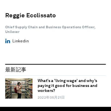
Reggie Ecclissato
Chief Supply Chain and Business Operations Officer,
Unilever
Linkedin
最新記事
What's a 'living wage' and why's
paying it good for business and
workers?
2022年05月21日