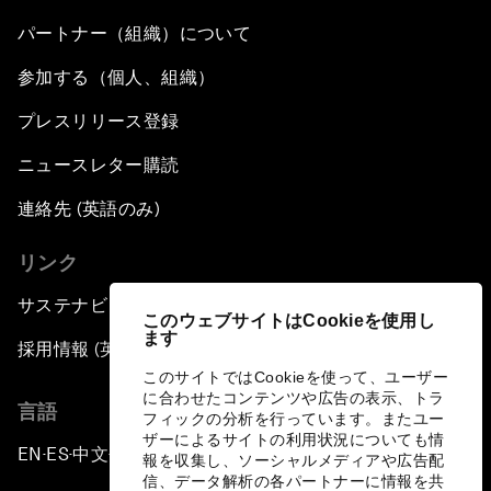
パートナー（組織）について
参加する（個人、組織）
プレスリリース登録
ニュースレター購読
連絡先 (英語のみ)
リンク
サステナビリティへの取り組み
このウェブサイトはCookieを使用し
ます
採用情報 (英語のみ)
このサイトではCookieを使って、ユーザー
に合わせたコンテンツや広告の表示、トラ
言語
フィックの分析を行っています。またユー
ザーによるサイトの利用状況についても情
EN
ES
中文
日本語
▪
▪
▪
報を収集し、ソーシャルメディアや広告配
信、データ解析の各パートナーに情報を共