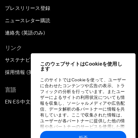
プレスリリース登録
ニュースレター購読
連絡先 (英語のみ)
リンク
サステナビリティへの取り組み
このウェブサイトはCookieを使用し
ます
採用情報 (英語のみ)
このサイトではCookieを使って、ユーザー
に合わせたコンテンツや広告の表示、トラ
言語
フィックの分析を行っています。またユー
ザーによるサイトの利用状況についても情
EN
ES
中文
日本語
▪
▪
▪
報を収集し、ソーシャルメディアや広告配
信、データ解析の各パートナーに情報を共
有しています。ここで収集された情報は、
ユーザーが各パートナーに提供した他の情
報や各パートナーのサービスを使用した際
に収集された情報と組み合わされ、各パー
拒否