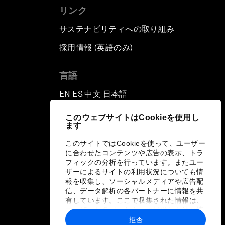
リンク
サステナビリティへの取り組み
採用情報 (英語のみ)
て
言語
EN
ES
中文
日本語
▪
▪
▪
このウェブサイトはCookieを使用し
ます
このサイトではCookieを使って、ユーザー
に合わせたコンテンツや広告の表示、トラ
フィックの分析を行っています。またユー
ザーによるサイトの利用状況についても情
報を収集し、ソーシャルメディアや広告配
信、データ解析の各パートナーに情報を共
有しています。ここで収集された情報は、
ユーザーが各パートナーに提供した他の情
報や各パートナーのサービスを使用した際
拒否