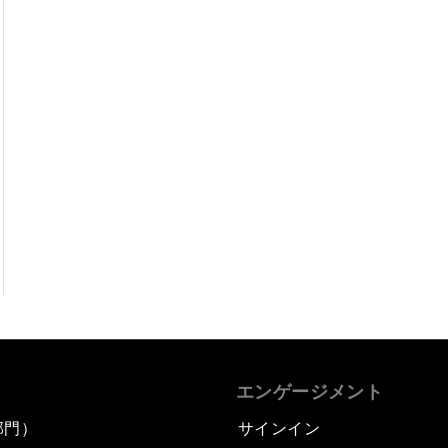
エンゲージメント
部門）
サインイン