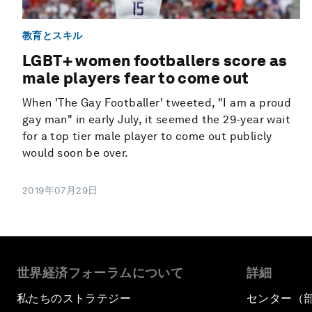
教育とスキル
LGBT+ women footballers score as
male players fear to come out
When 'The Gay Footballer' tweeted, "I am a proud
gay man" in early July, it seemed the 29-year wait
for a top tier male player to come out publicly
would soon be over.
2019年07月29日
世界経済フォーラムについて
詳細
私たちのストラテジー
センター（