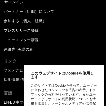
サインイン
パートナー（組織）について
参加する（個人、組織）
プレスリリース登録
ニュースレター購読
連絡先 (英語のみ)
リンク
サステナビリティへの取り組み
このウェブサイトはCookieを使用し
ます
採用情報 (英語のみ)
このサイトではCookieを使って、ユーザー
に合わせたコンテンツや広告の表示、トラ
言語
フィックの分析を行っています。またユー
ザーによるサイトの利用状況についても情
EN
ES
中文
日本語
▪
▪
▪
報を収集し、ソーシャルメディアや広告配