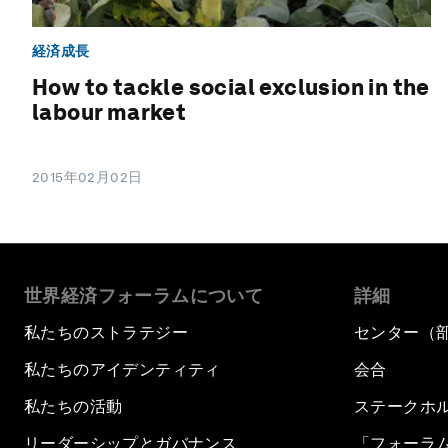
経済成長
How to tackle social exclusion in the
labour market
2015年02月02日
世界経済フォーラムについて
詳細
私たちのストラテジー
センター（
私たちのアイデンティティ
会合
私たちの活動
ステークホ
リーダーシップとガバナンス
「フォーラ