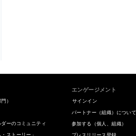
エンゲージメント
部門）
サインイン
パートナー（組織）につい
ルダーのコミュニティ
参加する（個人、組織）
ム・ストーリー」
プレスリリース登録