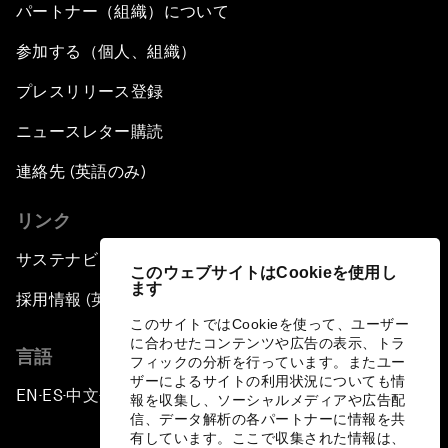
パートナー（組織）について
参加する（個人、組織）
プレスリリース登録
ニュースレター購読
連絡先 (英語のみ)
リンク
サステナビリティへの取り組み
このウェブサイトはCookieを使用し
ます
採用情報 (英語のみ)
このサイトではCookieを使って、ユーザー
に合わせたコンテンツや広告の表示、トラ
言語
フィックの分析を行っています。またユー
ザーによるサイトの利用状況についても情
EN
ES
中文
日本語
▪
▪
▪
報を収集し、ソーシャルメディアや広告配
信、データ解析の各パートナーに情報を共
有しています。ここで収集された情報は、