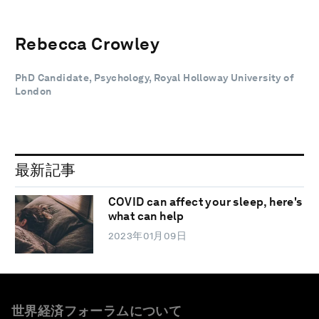
Rebecca Crowley
PhD Candidate, Psychology, Royal Holloway University of
London
最新記事
COVID can affect your sleep, here's
what can help
2023年01月09日
世界経済フォーラムについて