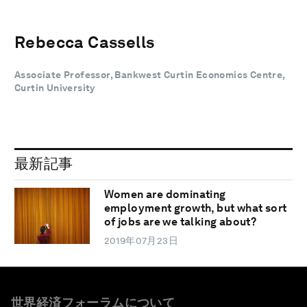
Rebecca Cassells
Associate Professor, Bankwest Curtin Economics Centre,
Curtin University
最新記事
Women are dominating
employment growth, but what sort
of jobs are we talking about?
2019年07月23日
世界経済フォーラムについて