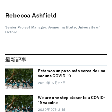
Rebecca Ashfield
Senior Project Manager, Jenner Institute, University of
Oxford
最新記事
Estamos un paso más cerca de una
vacuna COVID-19
2020年07月27日
We are one step closer to a COVID-
19 vaccine
2020年07月21日