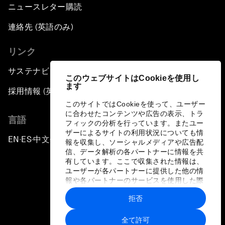
ニュースレター購読
連絡先 (英語のみ)
リンク
サステナビリティへの取り組み
このウェブサイトはCookieを使用し
ます
採用情報 (英語のみ)
このサイトではCookieを使って、ユーザー
に合わせたコンテンツや広告の表示、トラ
言語
フィックの分析を行っています。またユー
ザーによるサイトの利用状況についても情
EN
ES
中文
日本語
▪
▪
▪
報を収集し、ソーシャルメディアや広告配
信、データ解析の各パートナーに情報を共
有しています。ここで収集された情報は、
ユーザーが各パートナーに提供した他の情
報や各パートナーのサービスを使用した際
に収集された情報と組み合わされ、各パー
拒否
トナーによって使用されることがありま
プライバシーポリシーと利用規約
す。
全て許可