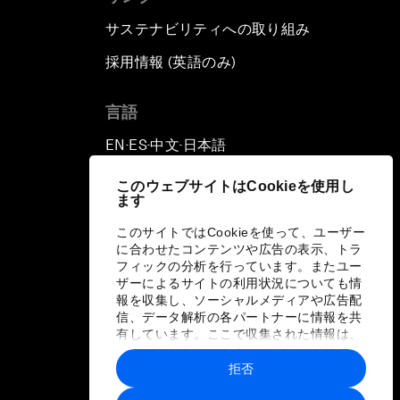
サステナビリティへの取り組み
採用情報 (英語のみ)
て
言語
EN
ES
中文
日本語
▪
▪
▪
このウェブサイトはCookieを使用し
ます
このサイトではCookieを使って、ユーザー
に合わせたコンテンツや広告の表示、トラ
フィックの分析を行っています。またユー
ザーによるサイトの利用状況についても情
報を収集し、ソーシャルメディアや広告配
信、データ解析の各パートナーに情報を共
有しています。ここで収集された情報は、
ユーザーが各パートナーに提供した他の情
報や各パートナーのサービスを使用した際
拒否
に収集された情報と組み合わされ、各パー