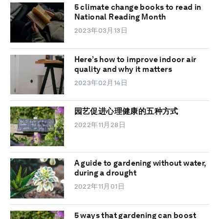
5 climate change books to read in
National Reading Month
2023年03月13日
Here’s how to improve indoor air
quality and why it matters
2023年02月14日
园艺促进心理健康的五种方式
2022年11月28日
A guide to gardening without water,
during a drought
2022年11月01日
5 ways that gardening can boost