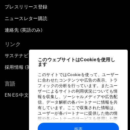
プレスリリース登録
ニュースレター購読
連絡先 (英語のみ)
リンク
サステナビリティへの取り組み
このウェブサイトはCookieを使用し
ます
採用情報 (英語のみ)
このサイトではCookieを使って、ユーザー
に合わせたコンテンツや広告の表示、トラ
言語
フィックの分析を行っています。またユー
ザーによるサイトの利用状況についても情
EN
ES
中文
日本語
▪
▪
▪
報を収集し、ソーシャルメディアや広告配
信、データ解析の各パートナーに情報を共
有しています。ここで収集された情報は、
ユーザーが各パートナーに提供した他の情
報や各パートナーのサービスを使用した際
に収集された情報と組み合わされ、各パー
拒否
トナーによって使用されることがありま