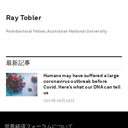
Ray Tobler
Postdoctoral fellow, Australian National University
最新記事
Humans may have suffered a large
coronavirus outbreak before
Covid. Here’s what our DNA can tell
us
2021年06月28日
世界経済フォーラムについて