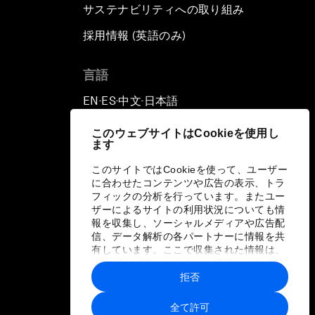
サステナビリティへの取り組み
採用情報 (英語のみ)
て
言語
EN
ES
中文
日本語
▪
▪
▪
このウェブサイトはCookieを使用し
ます
このサイトではCookieを使って、ユーザー
に合わせたコンテンツや広告の表示、トラ
フィックの分析を行っています。またユー
ザーによるサイトの利用状況についても情
報を収集し、ソーシャルメディアや広告配
信、データ解析の各パートナーに情報を共
有しています。ここで収集された情報は、
ユーザーが各パートナーに提供した他の情
報や各パートナーのサービスを使用した際
拒否
に収集された情報と組み合わされ、各パー
トナーによって使用されることがありま
全て許可