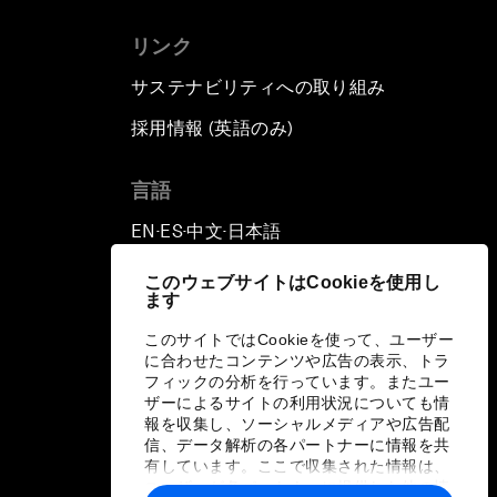
リンク
サステナビリティへの取り組み
採用情報 (英語のみ)
て
言語
EN
ES
中文
日本語
▪
▪
▪
このウェブサイトはCookieを使用し
ます
このサイトではCookieを使って、ユーザー
に合わせたコンテンツや広告の表示、トラ
フィックの分析を行っています。またユー
ザーによるサイトの利用状況についても情
報を収集し、ソーシャルメディアや広告配
信、データ解析の各パートナーに情報を共
有しています。ここで収集された情報は、
ユーザーが各パートナーに提供した他の情