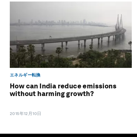
エネルギー転換
How can India reduce emissions
without harming growth?
2015年12月10日