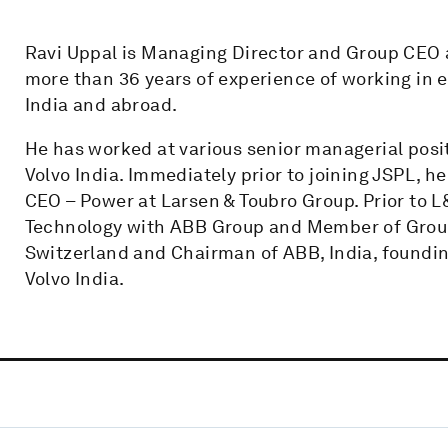
Ravi Uppal is Managing Director and Group CEO a
more than 36 years of experience of working in 
India and abroad.
He has worked at various senior managerial posi
Volvo India. Immediately prior to joining JSPL, 
CEO – Power at Larsen & Toubro Group. Prior to L
Technology with ABB Group and Member of Group
Switzerland and Chairman of ABB, India, foundi
Volvo India.