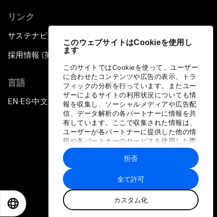
リンク
サステナビリティへの取り組み
このウェブサイトはCookieを使用し
ます
採用情報 (英語のみ)
このサイトではCookieを使って、ユーザー
に合わせたコンテンツや広告の表示、トラ
言語
フィックの分析を行っています。またユー
ザーによるサイトの利用状況についても情
EN
ES
中文
日本語
▪
▪
▪
報を収集し、ソーシャルメディアや広告配
信、データ解析の各パートナーに情報を共
有しています。ここで収集された情報は、
ユーザーが各パートナーに提供した他の情
報や各パートナーのサービスを使用した際
に収集された情報と組み合わされ、各パー
拒否
トナーによって使用されることがありま
プライバシーポリシーと利用規約
す。
全て許可
サイトマップ
カスタム化
©
2026
世界経済フォーラム
EN
ES
中文
日本語