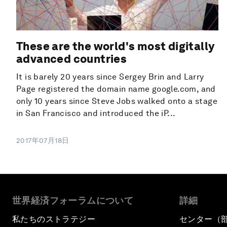
These are the world's most digitally
advanced countries
It is barely 20 years since Sergey Brin and Larry
Page registered the domain name google.com, and
only 10 years since Steve Jobs walked onto a stage
in San Francisco and introduced the iP...
2017年07月18日
世界経済フォーラムについて
詳細
私たちのストラテジー
センター（