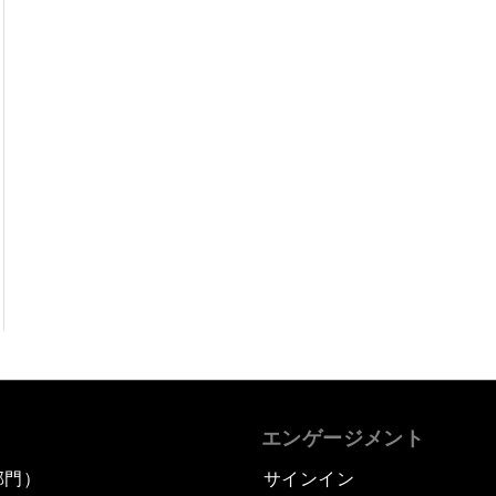
エンゲージメント
部門）
サインイン