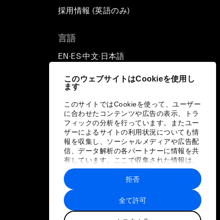
採用情報 (英語のみ)
て
言語
EN
ES
中文
日本語
▪
▪
▪
このウェブサイトはCookieを使用し
ます
このサイトではCookieを使って、ユーザー
に合わせたコンテンツや広告の表示、トラ
フィックの分析を行っています。またユー
ザーによるサイトの利用状況についても情
報を収集し、ソーシャルメディアや広告配
信、データ解析の各パートナーに情報を共
有しています。ここで収集された情報は、
ユーザーが各パートナーに提供した他の情
報や各パートナーのサービスを使用した際
拒否
に収集された情報と組み合わされ、各パー
トナーによって使用されることがありま
全て許可
す。