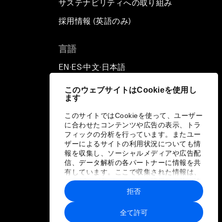
サステナビリティへの取り組み
採用情報 (英語のみ)
て
言語
EN
ES
中文
日本語
▪
▪
▪
このウェブサイトはCookieを使用し
ます
このサイトではCookieを使って、ユーザー
に合わせたコンテンツや広告の表示、トラ
フィックの分析を行っています。またユー
ザーによるサイトの利用状況についても情
報を収集し、ソーシャルメディアや広告配
信、データ解析の各パートナーに情報を共
有しています。ここで収集された情報は、
ユーザーが各パートナーに提供した他の情
報や各パートナーのサービスを使用した際
拒否
に収集された情報と組み合わされ、各パー
トナーによって使用されることがありま
全て許可
す。