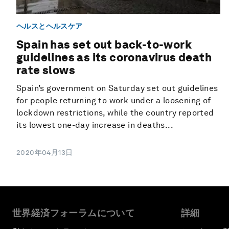
ヘルスとヘルスケア
Spain has set out back-to-work
guidelines as its coronavirus death
rate slows
Spain’s government on Saturday set out guidelines
for people returning to work under a loosening of
lockdown restrictions, while the country reported
its lowest one-day increase in deaths...
2020年04月13日
世界経済フォーラムについて
詳細