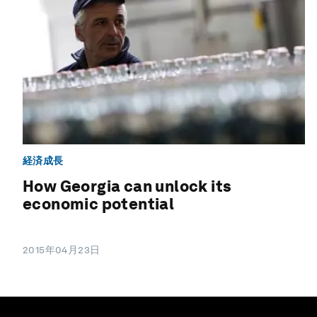
経済成長
How Georgia can unlock its
economic potential
2015年04月23日