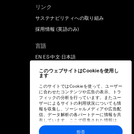
リンク
サステナビリティへの取り組み
採用情報 (英語のみ)
て
言語
EN
ES
中文
日本語
▪
▪
▪
このウェブサイトはCookieを使用し
ます
このサイトではCookieを使って、ユーザー
に合わせたコンテンツや広告の表示、トラ
フィックの分析を行っています。またユー
ザーによるサイトの利用状況についても情
報を収集し、ソーシャルメディアや広告配
信、データ解析の各パートナーに情報を共
有しています。ここで収集された情報は、
ユーザーが各パートナーに提供した他の情
報や各パートナーのサービスを使用した際
拒否