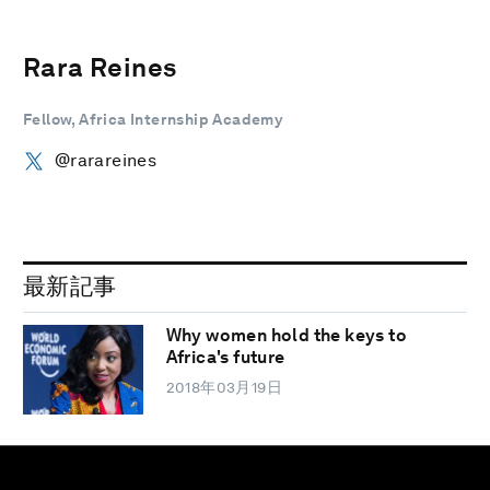
Rara Reines
Fellow, Africa Internship Academy
@rarareines
最新記事
Why women hold the keys to
Africa's future
2018年03月19日