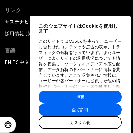
リンク
サステナビリティへの取り組み
このウェブサイトはCookieを使用し
ます
採用情報 (英語のみ)
このサイトではCookieを使って、ユーザー
に合わせたコンテンツや広告の表示、トラ
言語
フィックの分析を行っています。またユー
ザーによるサイトの利用状況についても情
EN
ES
中文
日本語
▪
▪
▪
報を収集し、ソーシャルメディアや広告配
信、データ解析の各パートナーに情報を共
有しています。ここで収集された情報は、
ユーザーが各パートナーに提供した他の情
報や各パートナーのサービスを使用した際
に収集された情報と組み合わされ、各パー
拒否
トナーによって使用されることがありま
プライバシーポリシーと利用規約
す。
全て許可
サイトマップ
カスタム化
©
2026
世界経済フォーラム
EN
ES
中文
日本語