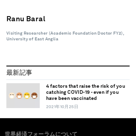
Ranu Baral
Visiting Researcher (Academic Foundation Doctor FY2),
University of East Anglia
最新記事
4 factors that raise the risk of you
catching COVID-19 - even if you
have been vaccinated
2021年10月25日
世界経済フォーラムについて