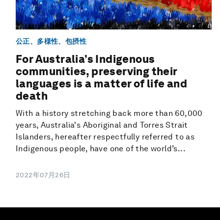
公正、多様性、包摂性
For Australia’s Indigenous
communities, preserving their
languages is a matter of life and
death
With a history stretching back more than 60,000
years, Australia's Aboriginal and Torres Strait
Islanders, hereafter respectfully referred to as
Indigenous people, have one of the world’s...
2022年07月26日