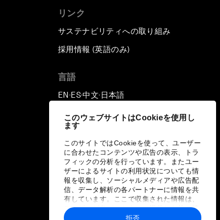
リンク
サステナビリティへの取り組み
採用情報 (英語のみ)
て
言語
EN
ES
中文
日本語
▪
▪
▪
このウェブサイトはCookieを使用し
ます
このサイトではCookieを使って、ユーザー
に合わせたコンテンツや広告の表示、トラ
フィックの分析を行っています。またユー
ザーによるサイトの利用状況についても情
報を収集し、ソーシャルメディアや広告配
信、データ解析の各パートナーに情報を共
有しています。ここで収集された情報は、
ユーザーが各パートナーに提供した他の情
報や各パートナーのサービスを使用した際
拒否