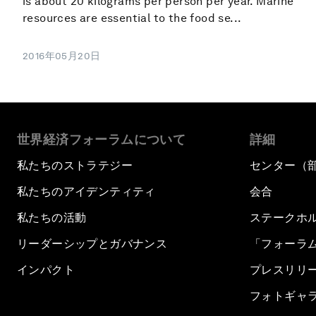
is about 20 kilograms per person per year. Marine
resources are essential to the food se...
2016年05月20日
世界経済フォーラムについて
詳細
私たちのストラテジー
センター（
私たちのアイデンティティ
会合
私たちの活動
ステークホ
リーダーシップとガバナンス
「フォーラ
インパクト
プレスリリ
フォトギャ