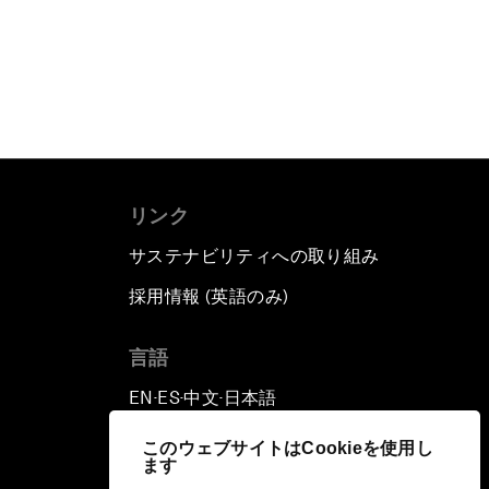
リンク
サステナビリティへの取り組み
採用情報 (英語のみ)
て
言語
EN
ES
中文
日本語
▪
▪
▪
このウェブサイトはCookieを使用し
ます