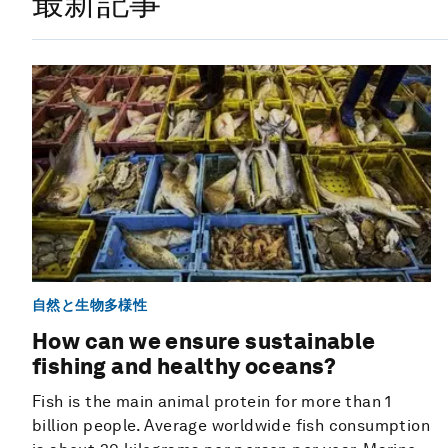
最新記事
自然と生物多様性
How can we ensure sustainable
fishing and healthy oceans?
Fish is the main animal protein for more than 1
billion people. Average worldwide fish consumption