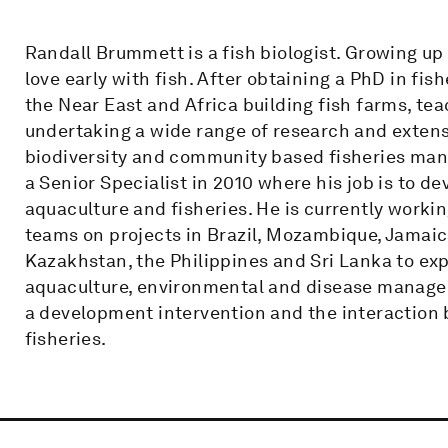
Randall Brummett is a fish biologist. Growing up 
love early with fish. After obtaining a PhD in fis
the Near East and Africa building fish farms, te
undertaking a wide range of research and extens
biodiversity and community based fisheries ma
a Senior Specialist in 2010 where his job is to de
aquaculture and fisheries. He is currently worki
teams on projects in Brazil, Mozambique, Jamaic
Kazakhstan, the Philippines and Sri Lanka to ex
aquaculture, environmental and disease manageme
a development intervention and the interaction 
fisheries.