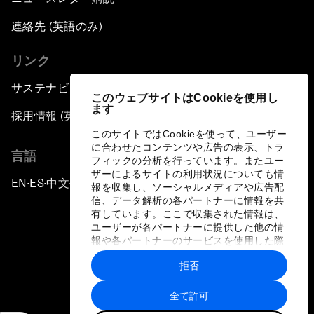
連絡先 (英語のみ)
リンク
サステナビリティへの取り組み
このウェブサイトはCookieを使用し
ます
採用情報 (英語のみ)
このサイトではCookieを使って、ユーザー
に合わせたコンテンツや広告の表示、トラ
言語
フィックの分析を行っています。またユー
ザーによるサイトの利用状況についても情
EN
ES
中文
日本語
▪
▪
▪
報を収集し、ソーシャルメディアや広告配
信、データ解析の各パートナーに情報を共
有しています。ここで収集された情報は、
ユーザーが各パートナーに提供した他の情
報や各パートナーのサービスを使用した際
に収集された情報と組み合わされ、各パー
拒否
トナーによって使用されることがありま
プライバシーポリシーと利用規約
す。
全て許可
サイトマップ