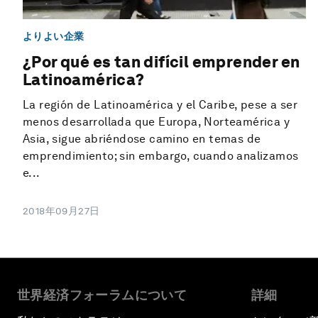
よりよい企業
¿Por qué es tan difícil emprender en
Latinoamérica?
La región de Latinoamérica y el Caribe, pese a ser
menos desarrollada que Europa, Norteamérica y
Asia, sigue abriéndose camino en temas de
emprendimiento; sin embargo, cuando analizamos
e...
2018年09月27日
世界経済フォーラムについて
詳細