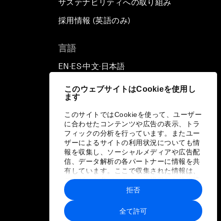
サステナビリティへの取り組み
採用情報 (英語のみ)
て
言語
EN
ES
中文
日本語
▪
▪
▪
このウェブサイトはCookieを使用し
ます
このサイトではCookieを使って、ユーザー
に合わせたコンテンツや広告の表示、トラ
フィックの分析を行っています。またユー
ザーによるサイトの利用状況についても情
報を収集し、ソーシャルメディアや広告配
信、データ解析の各パートナーに情報を共
有しています。ここで収集された情報は、
ユーザーが各パートナーに提供した他の情
報や各パートナーのサービスを使用した際
拒否
に収集された情報と組み合わされ、各パー
トナーによって使用されることがありま
全て許可
す。