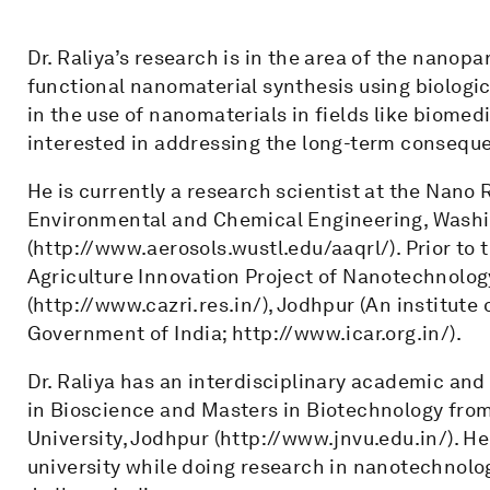
Dr. Raliya’s research is in the area of the nanop
functional nanomaterial synthesis using biologica
in the use of nanomaterials in fields like biomed
interested in addressing the long-term consequ
He is currently a research scientist at the Nano
Environmental and Chemical Engineering, Washing
(http://www.aerosols.wustl.edu/aaqrl/). Prior to 
Agriculture Innovation Project of Nanotechnolog
(http://www.cazri.res.in/), Jodhpur (An institute
Government of India; http://www.icar.org.in/).
Dr. Raliya has an interdisciplinary academic an
in Bioscience and Masters in Biotechnology from
University, Jodhpur (http://www.jnvu.edu.in/). H
university while doing research in nanotechnolog