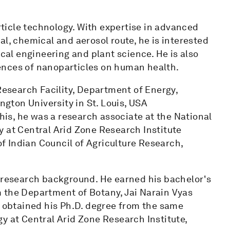
article technology. With expertise in advanced
l, chemical and aerosol route, he is interested
ical engineering and plant science. He is also
ences of nanoparticles on human health.
 Research Facility, Department of Energy,
ton University in St. Louis, USA
this, he was a research associate at the National
y at Central Arid Zone Research Institute
 of Indian Council of Agriculture Research,
d research background. He earned his bachelor's
 the Department of Botany, Jai Narain Vyas
e obtained his Ph.D. degree from the same
y at Central Arid Zone Research Institute,