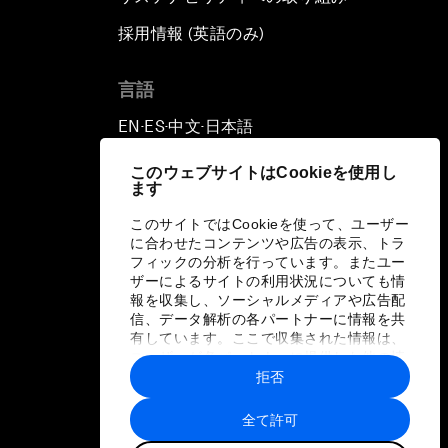
採用情報 (英語のみ)
て
言語
EN
ES
中文
日本語
▪
▪
▪
このウェブサイトはCookieを使用し
ます
このサイトではCookieを使って、ユーザー
に合わせたコンテンツや広告の表示、トラ
フィックの分析を行っています。またユー
ザーによるサイトの利用状況についても情
報を収集し、ソーシャルメディアや広告配
信、データ解析の各パートナーに情報を共
有しています。ここで収集された情報は、
ユーザーが各パートナーに提供した他の情
報や各パートナーのサービスを使用した際
拒否
に収集された情報と組み合わされ、各パー
トナーによって使用されることがありま
全て許可
す。