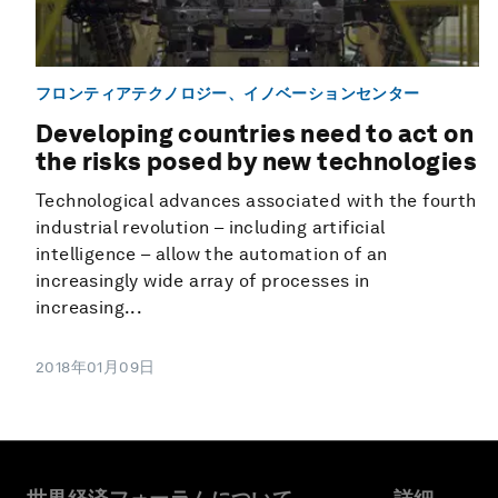
フロンティアテクノロジー、イノベーションセンター
Developing countries need to act on
the risks posed by new technologies
Technological advances associated with the fourth
industrial revolution – including artificial
intelligence – allow the automation of an
increasingly wide array of processes in
increasing...
2018年01月09日