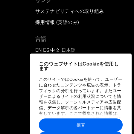
リンク
サステナビリティへの取り組み
採用情報 (英語のみ)
て
言語
EN
ES
中文
日本語
▪
▪
▪
このウェブサイトはCookieを使用し
ます
このサイトではCookieを使って、ユーザー
に合わせたコンテンツや広告の表示、トラ
フィックの分析を行っています。またユー
ザーによるサイトの利用状況についても情
報を収集し、ソーシャルメディアや広告配
信、データ解析の各パートナーに情報を共
有しています。ここで収集された情報は、
ユーザーが各パートナーに提供した他の情
報や各パートナーのサービスを使用した際
拒否
に収集された情報と組み合わされ、各パー