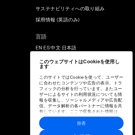
サステナビリティへの取り組み
採用情報 (英語のみ)
て
言語
EN
ES
中文
日本語
▪
▪
▪
このウェブサイトはCookieを使用し
ます
このサイトではCookieを使って、ユーザー
に合わせたコンテンツや広告の表示、トラ
フィックの分析を行っています。またユー
ザーによるサイトの利用状況についても情
報を収集し、ソーシャルメディアや広告配
信、データ解析の各パートナーに情報を共
有しています。ここで収集された情報は、
ユーザーが各パートナーに提供した他の情
報や各パートナーのサービスを使用した際
拒否
に収集された情報と組み合わされ、各パー
トナーによって使用されることがありま