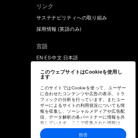
リンク
サステナビリティへの取り組み
採用情報 (英語のみ)
て
言語
EN
ES
中文
日本語
▪
▪
▪
このウェブサイトはCookieを使用し
ます
このサイトではCookieを使って、ユーザー
に合わせたコンテンツや広告の表示、トラ
フィックの分析を行っています。またユー
ザーによるサイトの利用状況についても情
報を収集し、ソーシャルメディアや広告配
信、データ解析の各パートナーに情報を共
有しています。ここで収集された情報は、
ユーザーが各パートナーに提供した他の情
報や各パートナーのサービスを使用した際
拒否