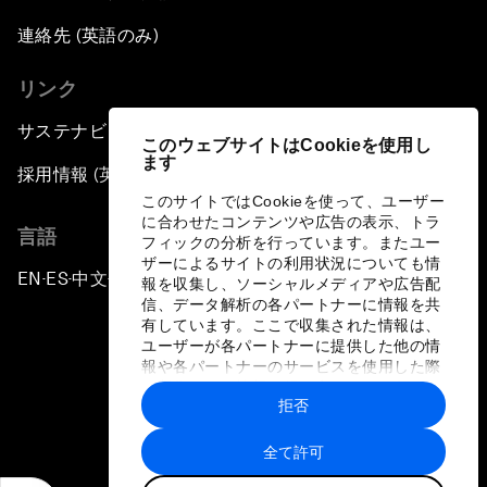
連絡先 (英語のみ)
リンク
サステナビリティへの取り組み
このウェブサイトはCookieを使用し
ます
採用情報 (英語のみ)
このサイトではCookieを使って、ユーザー
に合わせたコンテンツや広告の表示、トラ
言語
フィックの分析を行っています。またユー
ザーによるサイトの利用状況についても情
EN
ES
中文
日本語
▪
▪
▪
報を収集し、ソーシャルメディアや広告配
信、データ解析の各パートナーに情報を共
有しています。ここで収集された情報は、
ユーザーが各パートナーに提供した他の情
報や各パートナーのサービスを使用した際
に収集された情報と組み合わされ、各パー
拒否
トナーによって使用されることがありま
プライバシーポリシーと利用規約
す。
全て許可
サイトマップ