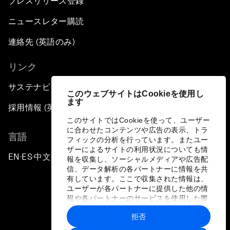
プレスリリース登録
ニュースレター購読
連絡先 (英語のみ)
リンク
サステナビリティへの取り組み
このウェブサイトはCookieを使用し
ます
採用情報 (英語のみ)
このサイトではCookieを使って、ユーザー
に合わせたコンテンツや広告の表示、トラ
言語
フィックの分析を行っています。またユー
ザーによるサイトの利用状況についても情
EN
ES
中文
日本語
▪
▪
▪
報を収集し、ソーシャルメディアや広告配
信、データ解析の各パートナーに情報を共
有しています。ここで収集された情報は、
ユーザーが各パートナーに提供した他の情
報や各パートナーのサービスを使用した際
に収集された情報と組み合わされ、各パー
拒否
トナーによって使用されることがありま
プライバシーポリシーと利用規約
す。